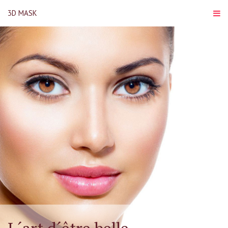
3D MASK
PAGE D´ACCUEIL
PRODUIT
INGRÉDIENTS
MODE D´USAGE
ACHETER
CONTACT
LANGUES
english