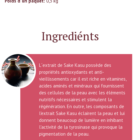
Poids d´un paquet:
0,3 kg
Ingrediénts
L´extrait de Sake Kasu possède des
propriétés antioxydants et anti-
vieillissements car il est riche en vitamines,
acides aminés et minéraux qui fournissent
des cellules de la peau avec les éléments
nutritifs nécessaires et stimulent la
régénération. En outre, les composants de
l'extrait Sake Kasu éclairent la peau et lui
donnent beaucoup de lumière en inhibant
l'activité de la tyrosinase qui provoque la
pigmentation de la peau.