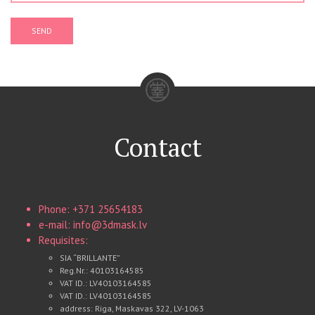
SEND
Contact
Phone: +371 25654183
e-mail: info@3dmask.lv
Requisites:
SIA “BRILLANTE”
Reg.Nr.: 40103164585
VAT ID.: LV40103164585
VAT ID.: LV40103164585
address: Riga, Maskavas 322, LV-1063