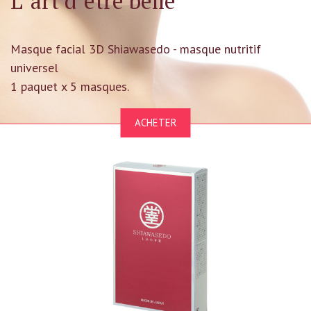
L´art d´être belle
русский
Masque facial 3D Shiawasedo - masque nutritif
eesti
universel
1 paquet x 5 masques.
lietuvių
ACHETER
latviešu
DEUTSCH
français
ESPAÑOL
ITALIANO