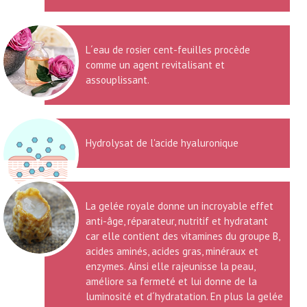
L´eau de rosier cent-feuilles procède
comme un agent revitalisant et
assouplissant.
Hydrolysat de l'acide hyaluronique
La gelée royale donne un incroyable effet
anti-âge, réparateur, nutritif et hydratant
car elle contient des vitamines du groupe B,
acides aminés, acides gras, minéraux et
enzymes. Ainsi elle rajeunisse la peau,
améliore sa fermeté et lui donne de la
luminosité et d´hydratation. En plus la gelée